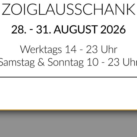
S
ive „Rassisten werden hier nicht bedient! Die Gastronomie