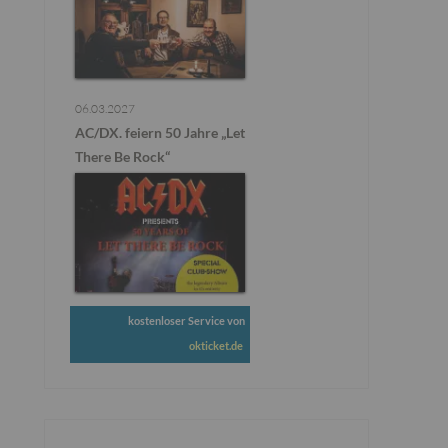
06.03.2027
AC/DX. feiern 50 Jahre „Let
There Be Rock“
kostenloser Service von
okticket.de