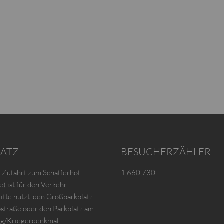
LATZ
BESUCHERZÄHLER
e Zufahrt zum Schafferhof
1,660,730
) ist für den Verkehr
Bitte nutzt den Großparkplatz
bstraße oder den Parkplatz am
ng/Kriegerdenkmal.