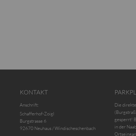
KONTAKT
PARKP
Anschrift:
Die direkt
(Burgstraße
Schafferhof-Zoigl
gesperrt! 
Burgstrasse 6
in der Naa
92670 Neuhaus / Windischeschenbach
Ortseinga