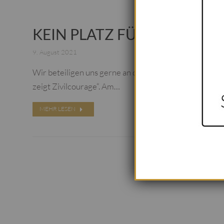
KEIN PLATZ FÜR RASSISMU
9. August 2021
Wir beteiligen uns gerne an der Regensburger Initiat
zeigt Zivilcourage“. Am…
MEHR LESEN