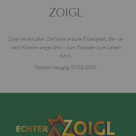
ZOIGL
Zoigl ist seit alter Zeit eine braune Flüssigkeit, die – je
nach Können angerührt – zum Tod oder zum Leben
führt.
Norbert Neugirg, 07.03.2009