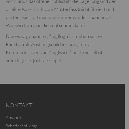
von Hand), das offene Kühlschiff, die Lagerung und der
direkte Ausschank vom Mutterfass (nicht filtriert und
pasteurisiert …) macht es immer wieder spannend –
Wie wird er denn diesmal schmecken!?
Dieses so genannte „Zoigllogo“ ist neben seiner
Funktion als Aushängschild für uns „Echte
Kommunbrauer und Zoiglwirte“ auch ein selbst
auferlegtes Qualitätssiegel.
KONTAKT
Anschrift:
Schafferhof-Zoigl