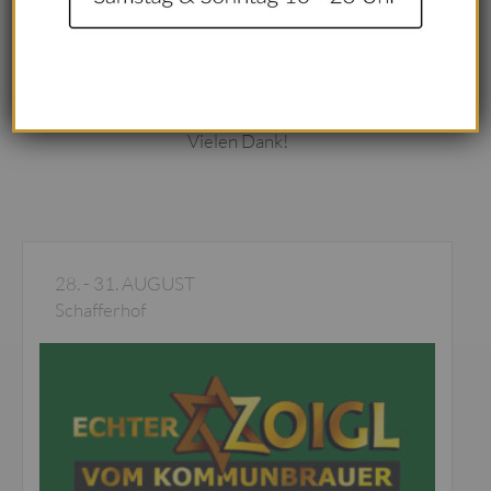
BITTE BEACHTEN:
Die direkte Zufahrt zum
Schafferhof (Burgstraße) ist für den Verkehr gesperrt!
Bitte nutzt den Schafferhofparkplatz in der Naabstraße
oder den Parkplatz am Ortseingang/Kriegerdenkmal.
Vielen Dank!
28. - 31. AUGUST
Schafferhof