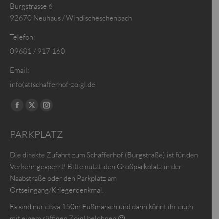
Burgstrasse 6
92670 Neuhaus / Windischeschenbach
Telefon:
09681 / 917 160
Email:
info(at)schafferhof-zoigl.de
Finden Sie uns auf:
Facebook
X
Instagram
page
page
page
PARKPLATZ
opens
opens
opens
in
in
in
Die direkte Zufahrt zum Schafferhof (Burgstraße) ist für den
new
new
new
Verkehr gesperrt! Bitte nutzt den Großparkplatz in der
window
window
window
Naabstraße oder den Parkplatz am
Ortseingang/Kriegerdenkmal.
Es sind nur etwa 150m Fußmarsch und dann könnt ihr euch
mit einem süffigen Zoigl belohnen 😉