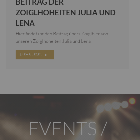
BEITRAG DER
ZOIGLHOHEITEN JULIA UND
LENA
Hier findet ihr den Beitrag übers Zoiglbier von
unseren Zoiglhoheiten Julia und Lena.
MEHR LESEN
EVENTS /