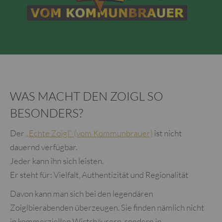
WAS MACHT DEN ZOIGL SO
BESONDERS?
Der
„Echte Zoigl“ (vom Kommunbrauer)
ist nicht
dauernd verfügbar.
Jeder kann ihn sich leisten.
Er steht für: Vielfalt, Authentizität und Regionalität
Davon kann man sich bei den legendären
Zoiglbierabenden überzeugen. Sie finden nämlich nicht
in kommerziellen Wirtshäusern, sondern in