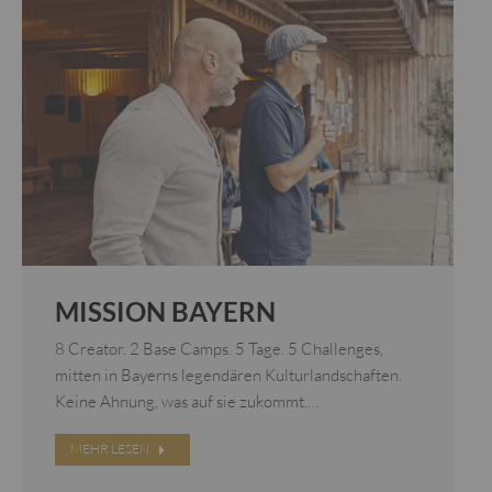
MISSION BAYERN
8 Creator. 2 Base Camps. 5 Tage. 5 Challenges,
mitten in Bayerns legendären Kulturlandschaften.
Keine Ahnung, was auf sie zukommt.…
MEHR LESEN