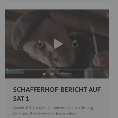
SCHAFFERHOF-BERICHT AUF
SAT 1
Danke SAT.1 Bayern für diesen schönen Beitrag
über uns „Botschafter für bayerisches