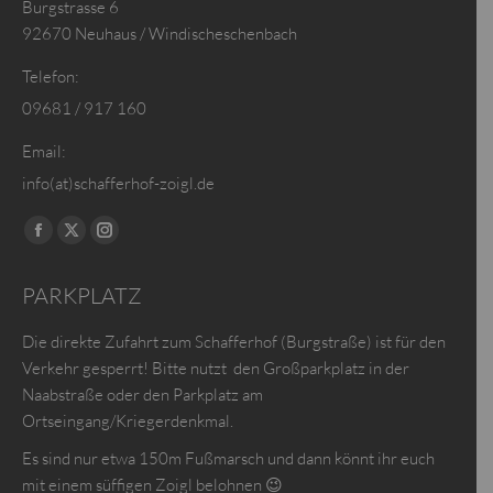
Burgstrasse 6
92670 Neuhaus / Windischeschenbach
Telefon:
09681 / 917 160
Email:
info(at)schafferhof-zoigl.de
Finden Sie uns auf:
Facebook
X
Instagram
page
page
page
PARKPLATZ
opens
opens
opens
in
in
in
Die direkte Zufahrt zum Schafferhof (Burgstraße) ist für den
new
new
new
Verkehr gesperrt! Bitte nutzt den Großparkplatz in der
window
window
window
Naabstraße oder den Parkplatz am
Ortseingang/Kriegerdenkmal.
Es sind nur etwa 150m Fußmarsch und dann könnt ihr euch
mit einem süffigen Zoigl belohnen 😉