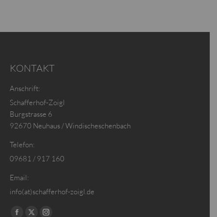
KONTAKT
Anschrift:
Schafferhof-Zoigl
Burgstrasse 6
92670 Neuhaus / Windischeschenbach
Telefon:
09681 / 917 160
Email:
info(at)schafferhof-zoigl.de
Finden Sie uns auf: