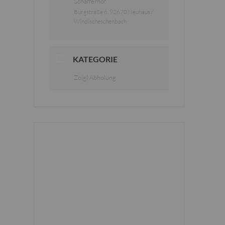
Schafferhof
Burgstraße 6, 92670 Neuhaus /
Windischeschenbach
KATEGORIE
Zoigl Abholung
+ Zu Google Kalender hinzufügen
+ iCal / Outlook export