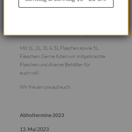
Liebe Freunde des Zoigls,
Von 10 und 12 Uhr besteht die
Möglichkeit „Zoigl zum Mitnehmen“ vor
Ort am Schafferhof zu kaufen! 😉
Mit 1L, 2L, 3L & 5L Flaschen sowie 5L
Fässchen. Gerne füllen wir mitgebrachte
Flaschen und diverse Behälter für
euch voll.
Wir freuen uns auf euch.
Abholtermine 2023
13. Mai 2023