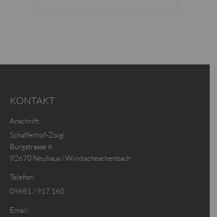
KONTAKT
Anschrift:
Schafferhof-Zoigl
Burgstrasse 6
92670 Neuhaus / Windischeschenbach
Telefon:
09681 / 917 160
Email: