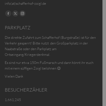
info(at)schafferhof-zoigl.de
Finden Sie uns auf:
Facebook
X
Instagram
page
page
page
PARKPLATZ
opens
opens
opens
in
in
in
Die direkte Zufahrt zum Schafferhof (Burgstraße) ist für den
new
new
new
Verkehr gesperrt! Bitte nutzt den Großparkplatz in der
window
window
window
Naabstraße oder den Parkplatz am
Ortseingang/Kriegerdenkmal.
Es sind nur etwa 150m Fußmarsch und dann könnt ihr euch
mit einem süffigen Zoigl belohnen 😉
Vielen Dank
BESUCHERZÄHLER
1,661,245