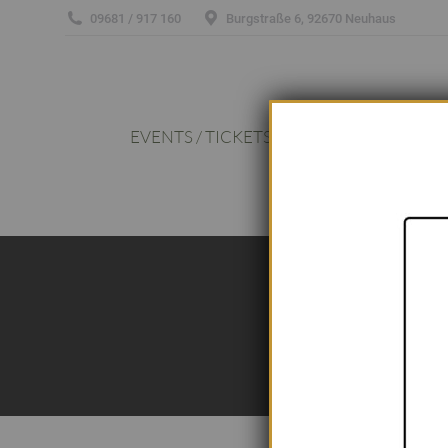
09681 / 917 160
Burgstraße 6, 92670 Neuhaus
EVENTS / TICKETS
SCHAFFERHOF
EVENTS / TICKETS
SCHAFFERHOF
Z