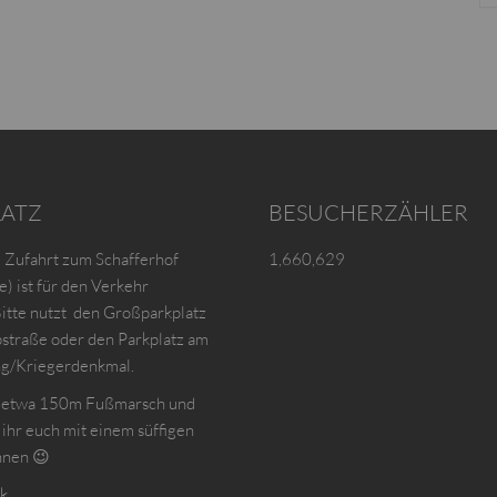
LATZ
BESUCHERZÄHLER
e Zufahrt zum Schafferhof
1,660,629
) ist für den Verkehr
Bitte nutzt den Großparkplatz
bstraße oder den Parkplatz am
ng/Kriegerdenkmal.
r etwa 150m Fußmarsch und
 ihr euch mit einem süffigen
hnen 😉
k