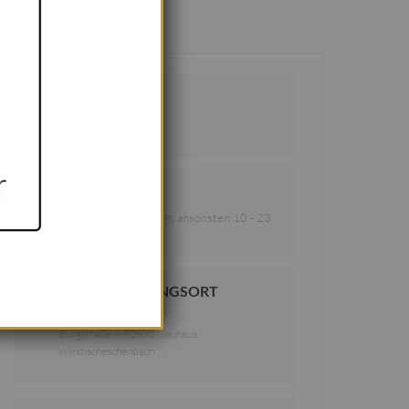
DATUM
27. - 30.12.2021
Vorbei!
UHRZEIT
Werktags 14 - 23 Uhr, ansonsten 10 - 23
Uhr
VERANSTALTUNGSORT
Schafferhof
Burgstraße 6, 92670 Neuhaus /
Windischeschenbach