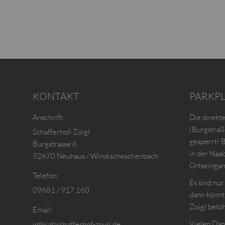
KONTAKT
PARKP
Anschrift:
Die direkt
(Burgstraße
Schafferhof-Zoigl
gesperrt! 
Burgstrasse 6
in der Naa
92670 Neuhaus / Windischeschenbach
Ortseinga
Telefon:
Es sind nu
09681 / 917 160
dann könnt
Zoigl belo
Email:
Vielen Dan
info(at)schafferhof-zoigl.de