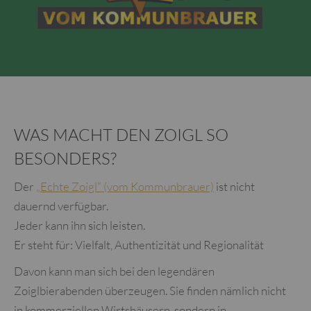
WAS MACHT DEN ZOIGL SO
BESONDERS?
Der
„Echte Zoigl“ (vom Kommunbrauer)
ist nicht
dauernd verfügbar.
Jeder kann ihn sich leisten.
Er steht für: Vielfalt, Authentizität und Regionalität
Davon kann man sich bei den legendären
Zoiglbierabenden überzeugen. Sie finden nämlich nicht
in kommerziellen Wirtshäusern, sondern in