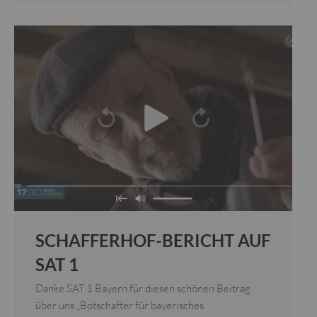
SCHAFFERHOF-BERICHT AUF
SAT 1
Danke SAT.1 Bayern für diesen schönen Beitrag
über uns „Botschafter für bayerisches