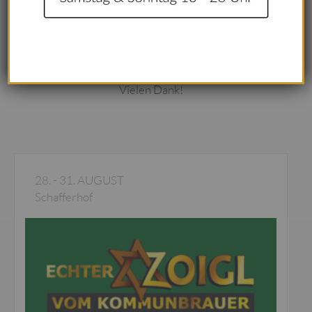
BITTE BEACHTEN:
Die direkte Zufahrt zum
Schafferhof (Burgstraße) ist für den Verkehr gesperrt!
Bitte nutzt den Schafferhofparkplatz in der Naabstraße
oder den Parkplatz am Ortseingang/Kriegerdenkmal.
Vielen Dank!
28. - 31. AUGUST
Schafferhof