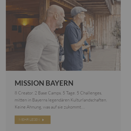
MISSION BAYERN
8 Creator. 2 Base Camps. 5 Tage. 5 Challenges,
mitten in Bayerns legendären Kulturlandschaften.
Keine Ahnung, was auf sie zukommt.…
MEHR LESEN