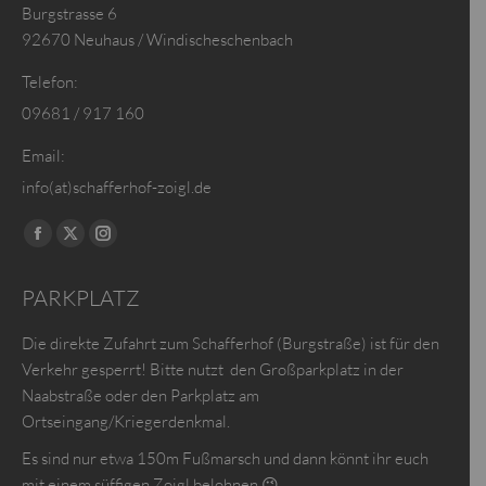
Burgstrasse 6
92670 Neuhaus / Windischeschenbach
Telefon:
09681 / 917 160
Email:
info(at)schafferhof-zoigl.de
Finden Sie uns auf:
Facebook
X
Instagram
page
page
page
PARKPLATZ
opens
opens
opens
in
in
in
Die direkte Zufahrt zum Schafferhof (Burgstraße) ist für den
new
new
new
Verkehr gesperrt! Bitte nutzt den Großparkplatz in der
window
window
window
Naabstraße oder den Parkplatz am
Ortseingang/Kriegerdenkmal.
Es sind nur etwa 150m Fußmarsch und dann könnt ihr euch
mit einem süffigen Zoigl belohnen 😉