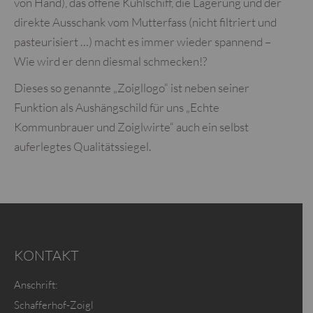
von Hand), das offene Kühlschiff, die Lagerung und der
direkte Ausschank vom Mutterfass (nicht filtriert und
pasteurisiert …) macht es immer wieder spannend –
Wie wird er denn diesmal schmecken!?
Dieses so genannte „Zoigllogo“ ist neben seiner
Funktion als Aushängschild für uns „Echte
Kommunbrauer und Zoiglwirte“ auch ein selbst
auferlegtes Qualitätssiegel.
KONTAKT
Anschrift:
Schafferhof-Zoigl