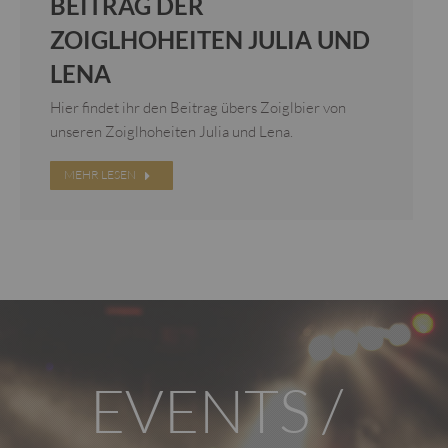
BEITRAG DER
ZOIGLHOHEITEN JULIA UND
LENA
Hier findet ihr den Beitrag übers Zoiglbier von
unseren Zoiglhoheiten Julia und Lena.
MEHR LESEN
EVENTS /