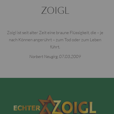
ZOIGL
Zoigl ist seit alter Zeit eine braune Flüssigkeit, die – je
nach Können angerührt – zum Tod oder zum Leben
führt.
Norbert Neugirg, 07.03.2009